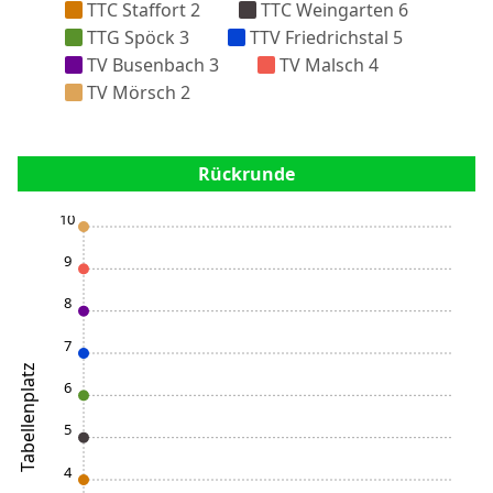
TTC Staffort 2
TTC Weingarten 6
TTG Spöck 3
TTV Friedrichstal 5
TV Busenbach 3
TV Malsch 4
TV Mörsch 2
Rückrunde
10
9
8
7
Tabellenplatz
6
5
4