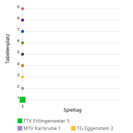
9
8
7
Tabellenplatz
6
5
4
3
2
1
1
Spieltag
TTV Ettlingenweier 5
MTV Karlsruhe 1
TG Eggenstein 2