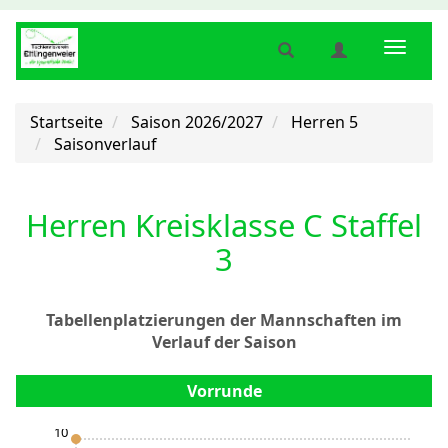
Suche
Benutzermenü
Naviga
anzeigen
anzeigen
anzeig
bzw.
bzw.
bzw.
verbergen
verbergen
verber
Startseite
Saison 2026/2027
Herren 5
Saisonverlauf
Herren Kreisklasse C Staffel
3
Tabellenplatzierungen der Mannschaften im
Verlauf der Saison
Vorrunde
10