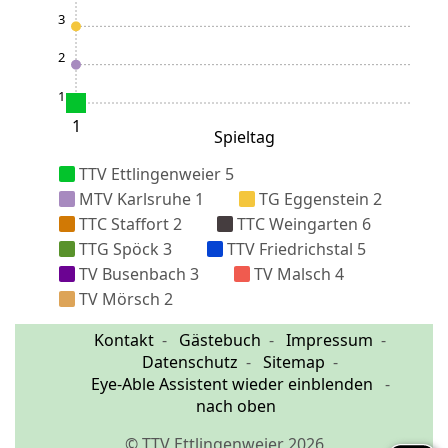
3
2
1
1
Spieltag
TTV Ettlingenweier 5
MTV Karlsruhe 1
TG Eggenstein 2
TTC Staffort 2
TTC Weingarten 6
TTG Spöck 3
TTV Friedrichstal 5
TV Busenbach 3
TV Malsch 4
TV Mörsch 2
Kontakt
Gästebuch
Impressum
Datenschutz
Sitemap
Eye-Able Assistent wieder einblenden
nach oben
© TTV Ettlingenweier 2026